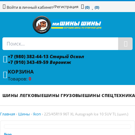
/
Регистрация
Войти в личный кабинет
(0)
(0)
+7 (980) 382-44-13
Старый Оскол
+7 (910) 343-49-59
Воронеж
КОРЗИНА
Товаров:
0
ШИНЫ ЛЕГКОВЫЕ
ШИНЫ ГРУЗОВЫЕ
ШИНЫ СПЕЦТЕХНИК
Главная
Шины
Ikon
›
›
›
225/45R19 96T XL Autograph Ice 10 SUV TL (шип.)
Ikon