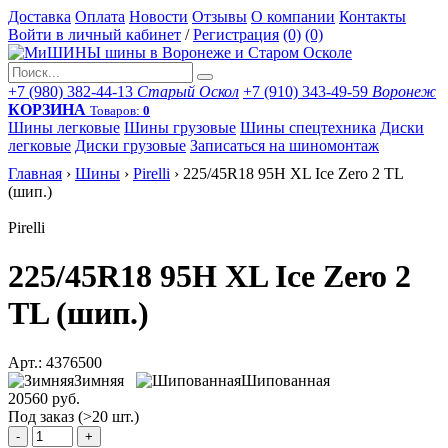
Доставка
Оплата
Новости
Отзывы
О компании
Контакты
Войти в личный кабинет
/
Регистрация
(0)
(0)
+7 (980) 382-44-13
Старый Оскол
+7 (910) 343-49-59
Воронеж
КОРЗИНА
Товаров:
0
Шины легковые
Шины грузовые
Шины спецтехника
Диски
легковые
Диски грузовые
Записаться на шиномонтаж
Главная
›
Шины
›
Pirelli
›
225/45R18 95H XL Ice Zero 2 TL
(шип.)
Pirelli
225/45R18 95H XL Ice Zero 2
TL (шип.)
Арт.: 4376500
Зимняя
Шипованная
20560 руб.
Под заказ (>20 шт.)
-
+