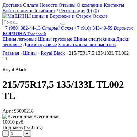
Доставка
Оплата
Новости
Отзывы
О компании
Контакты
Войти в личный кабинет
/
Регистрация
(0)
(0)
+7 (980) 382-44-13
Старый Оскол
+7 (910) 343-49-59
Воронеж
КОРЗИНА
Товаров:
0
Шины легковые
Шины грузовые
Шины спецтехника
Диски
легковые
Диски грузовые
Записаться на шиномонтаж
Главная
›
Шины
›
Royal Black
›
215/75R17,5 135/133L TL002
TL
Royal Black
215/75R17,5 135/133L TL002
TL
Арт.: 93000218
Всесезонная
10010 руб.
Под заказ (>20 шт.)
-
+