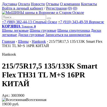
Доставка
Оплата
Новости
Отзывы
О компании
Контакты
Войти в личный кабинет
/
Регистрация
(0)
(0)
+7 (980) 382-44-13
Старый Оскол
+7 (910) 343-49-59
Воронеж
КОРЗИНА
Товаров:
0
Шины легковые
Шины грузовые
Шины спецтехника
Диски
легковые
Диски грузовые
Записаться на шиномонтаж
Главная
›
Шины
›
Hankook
›
215/75R17,5 135/133K Smart Flex
TH31 TL M+S 16PR КИТАЙ
Hankook
215/75R17,5 135/133K Smart
Flex TH31 TL M+S 16PR
КИТАЙ
Арт.: 3003900
Всесезонная
19030 руб.