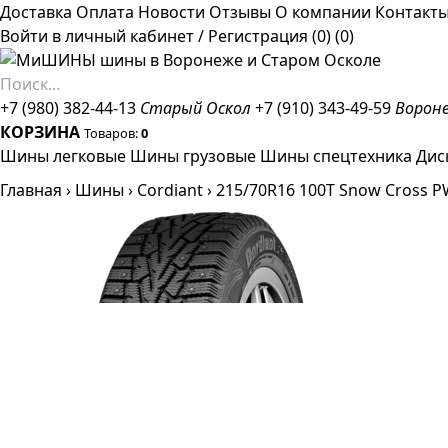
Доставка
Оплата
Новости
Отзывы
О компании
Контакт
Войти в личный кабинет
/
Регистрация
(0)
(0)
+7 (980) 382-44-13
Старый Оскол
+7 (910) 343-49-59
Ворон
КОРЗИНА
Товаров:
0
Шины легковые
Шины грузовые
Шины спецтехника
Дис
Главная
›
Шины
›
Cordiant
›
215/70R16 100T Snow Cross PW