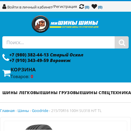
/
Регистрация
Войти в личный кабинет
(0)
(0)
+7 (980) 382-44-13
Старый Оскол
+7 (910) 343-49-59
Воронеж
КОРЗИНА
Товаров:
0
ШИНЫ ЛЕГКОВЫЕ
ШИНЫ ГРУЗОВЫЕ
ШИНЫ СПЕЦТЕХНИК
Главная
Шины
Goodride
›
›
›
215/70R16 100H SU318 H/T TL