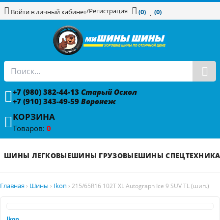
/
Регистрация
Войти в личный кабинет
(0)
(0)
+7 (980) 382-44-13
Старый Оскол
+7 (910) 343-49-59
Воронеж
КОРЗИНА
Товаров:
0
ШИНЫ ЛЕГКОВЫЕ
ШИНЫ ГРУЗОВЫЕ
ШИНЫ СПЕЦТЕХНИК
Главная
Шины
Ikon
›
›
›
215/65R16 102T XL Autograph Ice 9 SUV TL (шип.)
Ikon