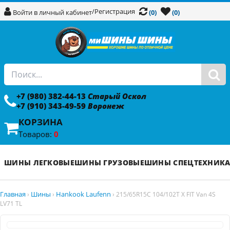
/
Регистрация
Войти в личный кабинет
(0)
(0)
+7 (980) 382-44-13
Старый Оскол
+7 (910) 343-49-59
Воронеж
КОРЗИНА
Товаров:
0
ШИНЫ ЛЕГКОВЫЕ
ШИНЫ ГРУЗОВЫЕ
ШИНЫ СПЕЦТЕХНИК
Главная
Шины
Hankook Laufenn
›
›
›
215/65R15C 104/102T X FIT Van 4S
LV71 TL