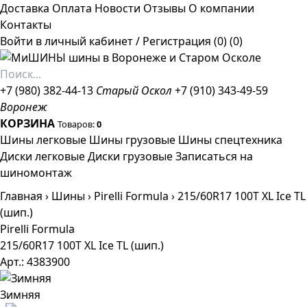
Доставка
Оплата
Новости
Отзывы
О компании
Контакты
Войти в личный кабинет
/
Регистрация
(0)
(0)
+7 (980) 382-44-13
Старый Оскол
+7 (910) 343-49-59
Воронеж
КОРЗИНА
Товаров:
0
Шины легковые
Шины грузовые
Шины спецтехника
Диски легковые
Диски грузовые
Записаться на
шиномонтаж
Главная
›
Шины
›
Pirelli Formula
›
215/60R17 100T XL Ice TL
(шип.)
Pirelli Formula
215/60R17 100T XL Ice TL (шип.)
Арт.: 4383900
Зимняя