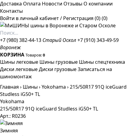
Доставка
Оплата
Новости
Отзывы
О компании
Контакты
Войти в личный кабинет
/
Регистрация
(0)
(0)
+7 (980) 382-44-13
Старый Оскол
+7 (910) 343-49-59
Воронеж
КОРЗИНА
Товаров:
0
Шины легковые
Шины грузовые
Шины спецтехника
Диски легковые
Диски грузовые
Записаться на
шиномонтаж
Главная
›
Шины
›
Yokohama
›
215/50R17 91Q iceGuard
Studless iG50+ TL
Yokohama
215/50R17 91Q iceGuard Studless iG50+ TL
Арт.: R0236
Зимняя