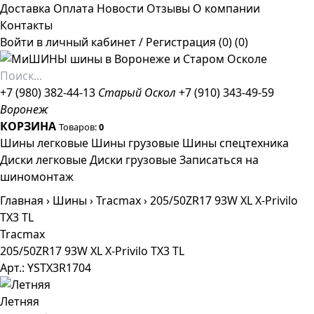
Доставка
Оплата
Новости
Отзывы
О компании
Контакты
Войти в личный кабинет
/
Регистрация
(0)
(0)
+7 (980) 382-44-13
Старый Оскол
+7 (910) 343-49-59
Воронеж
КОРЗИНА
Товаров:
0
Шины легковые
Шины грузовые
Шины спецтехника
Диски легковые
Диски грузовые
Записаться на
шиномонтаж
Главная
›
Шины
›
Tracmax
›
205/50ZR17 93W XL X-Privilo
TX3 TL
Tracmax
205/50ZR17 93W XL X-Privilo TX3 TL
Арт.: YSTX3R1704
Летняя