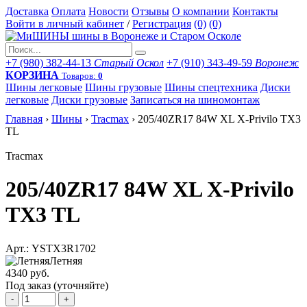
Доставка
Оплата
Новости
Отзывы
О компании
Контакты
Войти в личный кабинет
/
Регистрация
(0)
(0)
+7 (980) 382-44-13
Старый Оскол
+7 (910) 343-49-59
Воронеж
КОРЗИНА
Товаров:
0
Шины легковые
Шины грузовые
Шины спецтехника
Диски
легковые
Диски грузовые
Записаться на шиномонтаж
Главная
›
Шины
›
Tracmax
›
205/40ZR17 84W XL X-Privilo TX3
TL
Tracmax
205/40ZR17 84W XL X-Privilo
TX3 TL
Арт.: YSTX3R1702
Летняя
4340 руб.
Под заказ (уточняйте)
-
+