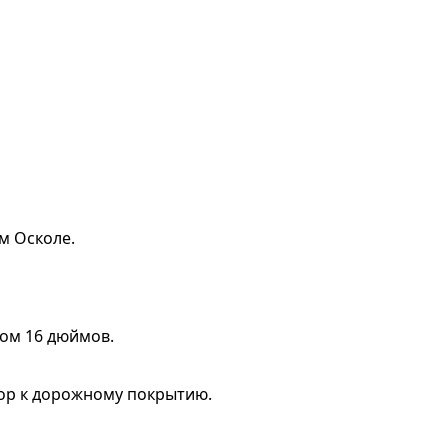
м Осколе.
ром 16 дюймов.
тор к дорожному покрытию.