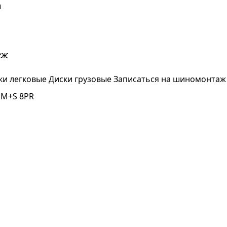
ы
еж
ки легковые
Диски грузовые
Записаться на шиномонтаж
 M+S 8PR