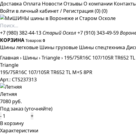
Доставка
Оплата
Новости
Отзывы
О компании
Контакт
Войти в личный кабинет
/
Регистрация
(0)
(0)
+7 (980) 382-44-13
Старый Оскол
+7 (910) 343-49-59
Ворон
КОРЗИНА
Товаров:
0
Шины легковые
Шины грузовые
Шины спецтехника
Дис
Главная
›
Шины
›
Triangle
›
195/75R16C 107/105R TR652 TL
Triangle
195/75R16C 107/105R TR652 TL M+S 8PR
Арт.: CTS237313
Летняя
7080 руб.
Под заказ (уточняйте)
-
+
В корзину
Характеристики