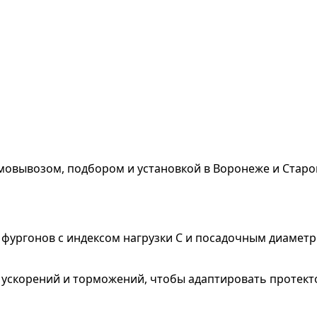
мовывозом, подбором и установкой в Воронеже и Старо
и фургонов с индексом нагрузки C и посадочным диамет
их ускорений и торможений, чтобы адаптировать протек