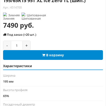
195/65R15 95T XL Ice Zero TL (шип.)
Арт.: 4514700
Зимняя
Шипованная
7490 руб.
Под заказ (>20 шт.)
-
+
В корзину
Характеристики
Ширина
195 мм
Высота профиля
65%
Посадочный диаметр