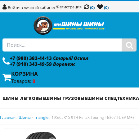
/
Регистрация
Войти в личный кабинет
(0)
(0)
+7 (980) 382-44-13
Старый Оскол
+7 (910) 343-49-59
Воронеж
КОРЗИНА
Товаров:
0
ШИНЫ ЛЕГКОВЫЕ
ШИНЫ ГРУЗОВЫЕ
ШИНЫ СПЕЦТЕХНИК
Главная
Шины
Triangle
›
›
›
195/65R15 91H ReliaX Touring TE307 TL EV M+S