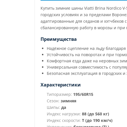
Купить зимние шины Viatti Brina Nordico 
городских условиях и за пределами Ворон
адаптированные для седанов и хэтчбеков с
сбалансированную работу в морозы и при 
Преимущества
Надёжное сцепление на льду благодар
Устойчивость на поворотах и при торм
Комфортная езда даже на неровных зим
Универсальная совместимость с попул
Безопасная эксплуатация в городских и
Характеристики
Типоразмер:
195/60R15
Сезон:
зимняя
Шипы:
да
Индекс нагрузки:
88 (до 560 кг)
Индекс скорости:
T (до 190 км/ч)
Исполнение:
бескамерное (TL)