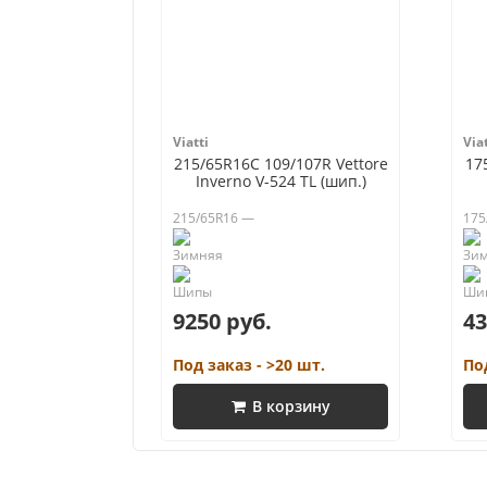
Viatti
Viat
215/65R16C 109/107R Vettore
17
Inverno V-524 TL (шип.)
215/65R16 —
175
9250 руб.
43
Под заказ - >20 шт.
По
В корзину