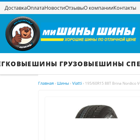
Доставка
Оплата
Новости
Отзывы
О компании
Контакты
ЕГКОВЫЕ
ШИНЫ ГРУЗОВЫЕ
ШИНЫ СП
Главная
Шины
Viatti
›
›
›
195/60R15 88T Brina Nordico V