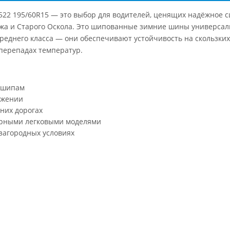
V-522 195/60R15 — это выбор для водителей, ценящих надёжное с
ежа и Старого Оскола. Это шипованные зимние шины универсал
реднего класса — они обеспечивают устойчивость на скользких 
перепадах температур.
я шипам
ожении
них дорогах
ярными легковыми моделями
 загородных условиях