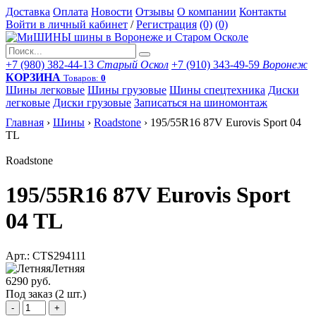
Доставка
Оплата
Новости
Отзывы
О компании
Контакты
Войти в личный кабинет
/
Регистрация
(0)
(0)
+7 (980) 382-44-13
Старый Оскол
+7 (910) 343-49-59
Воронеж
КОРЗИНА
Товаров:
0
Шины легковые
Шины грузовые
Шины спецтехника
Диски
легковые
Диски грузовые
Записаться на шиномонтаж
Главная
›
Шины
›
Roadstone
›
195/55R16 87V Eurovis Sport 04
TL
Roadstone
195/55R16 87V Eurovis Sport
04 TL
Арт.: CTS294111
Летняя
6290 руб.
Под заказ (2 шт.)
-
+