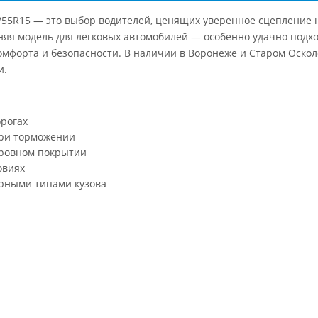
5/55R15 — это выбор водителей, ценящих уверенное сцепление н
яя модель для легковых автомобилей — особенно удачно подход
комфорта и безопасности. В наличии в Воронеже и Старом Оско
и.
рогах
при торможении
еровном покрытии
овиях
ярными типами кузова