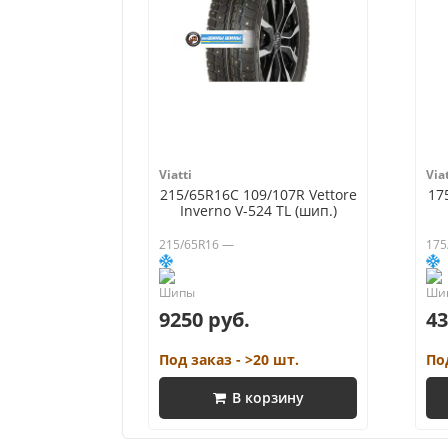
Viatti
Viat
215/65R16C 109/107R Vettore
17
Inverno V-524 TL (шип.)
215/65R16 —
175
9250 руб.
43
Под заказ - >20 шт.
По
В корзину