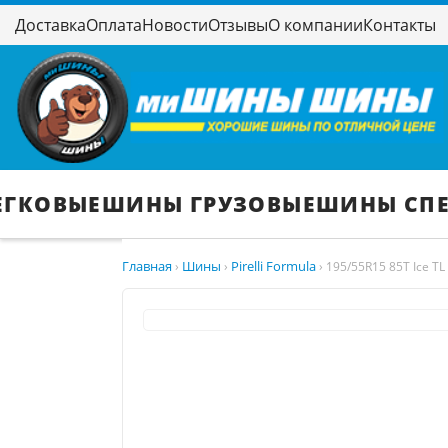
Доставка
Оплата
Новости
Отзывы
О компании
Контакты
ЕГКОВЫЕ
ШИНЫ ГРУЗОВЫЕ
ШИНЫ СП
Главная
Шины
Pirelli Formula
›
›
›
195/55R15 85T Ice TL