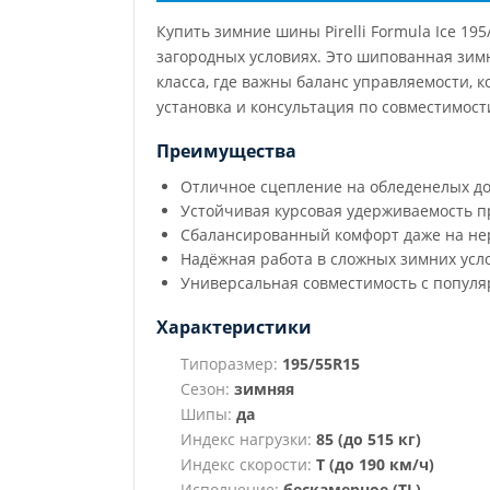
Купить зимние шины Pirelli Formula Ice 19
загородных условиях. Это шипованная зимн
класса, где важны баланс управляемости, 
установка и консультация по совместимост
Преимущества
Отличное сцепление на обледенелых до
Устойчивая курсовая удерживаемость 
Сбалансированный комфорт даже на н
Надёжная работа в сложных зимних усл
Универсальная совместимость с попул
Характеристики
Типоразмер:
195/55R15
Сезон:
зимняя
Шипы:
да
Индекс нагрузки:
85 (до 515 кг)
Индекс скорости:
T (до 190 км/ч)
Исполнение:
бескамерное (TL)