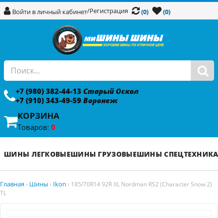
/
Регистрация
Войти в личный кабинет
(0)
(0)
+7 (980) 382-44-13
Старый Оскол
+7 (910) 343-49-59
Воронеж
КОРЗИНА
Товаров:
0
ШИНЫ ЛЕГКОВЫЕ
ШИНЫ ГРУЗОВЫЕ
ШИНЫ СПЕЦТЕХНИК
Главная
Шины
Ikon
›
›
›
185/70R14 92R XL Nordman RS2 (Character Snow 2)
TL