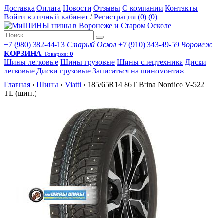
Доставка
Оплата
Новости
Отзывы
О компании
Контакты
Войти в личный кабинет
/
Регистрация
(0)
(0)
+7 (980) 382-44-13
Старый Оскол
+7 (910) 343-49-59
Воронеж
КОРЗИНА
Товаров:
0
Шины легковые
Шины грузовые
Шины спецтехника
Диски
легковые
Диски грузовые
Записаться на шиномонтаж
Главная
›
Шины
›
Viatti
›
185/65R14 86T Brina Nordico V-522
TL (шип.)