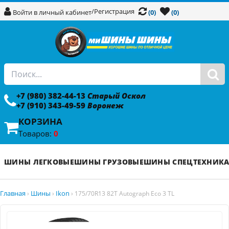
/
Регистрация
Войти в личный кабинет
(0)
(0)
+7 (980) 382-44-13
Старый Оскол
+7 (910) 343-49-59
Воронеж
КОРЗИНА
Товаров:
0
ШИНЫ ЛЕГКОВЫЕ
ШИНЫ ГРУЗОВЫЕ
ШИНЫ СПЕЦТЕХНИК
Главная
Шины
Ikon
›
›
›
175/70R13 82T Autograph Eco 3 TL