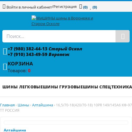
/
Регистрация
Войти в личный кабинет
(0)
(0)
+7 (980) 382-44-13
Старый Оскол
+7 (910) 343-49-59
Воронеж
КОРЗИНА
Товаров:
0
ШИНЫ ЛЕГКОВЫЕ
ШИНЫ ГРУЗОВЫЕ
ШИНЫ СПЕЦТЕХНИК
Главная
Шины
Алтайшина
›
›
›
16,5/70-18(420/70-18) 10PR 149/145A6 КФ-97
TT РОССИЯ
Алтайшина