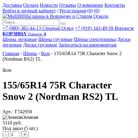
Доставка
Оплата
Новости
Отзывы
О компании
Контакты
Войти в личный кабинет
/
Регистрация
(0)
(0)
+7 (980) 382-44-13
Старый Оскол
+7 (910) 343-49-59
Воронеж
КОРЗИНА
Товаров:
0
Шины легковые
Шины грузовые
Шины спецтехника
Диски
легковые
Диски грузовые
Записаться на шиномонтаж
Главная
›
Шины
›
Ikon
›
155/65R14 75R Character Snow 2
(Nordman RS2) TL
Ikon
155/65R14 75R Character
Snow 2 (Nordman RS2) TL
Арт.: T742959
Зимняя
5110 руб.
Под заказ (5 шт.)
-
+