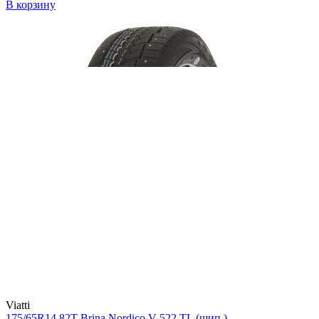
В корзину
Viatti
175/65R14 82T Brina Nordico V-522 TL (шип.)