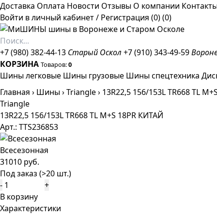
Доставка
Оплата
Новости
Отзывы
О компании
Контакт
Войти в личный кабинет
/
Регистрация
(0)
(0)
+7 (980) 382-44-13
Старый Оскол
+7 (910) 343-49-59
Ворон
КОРЗИНА
Товаров:
0
Шины легковые
Шины грузовые
Шины спецтехника
Дис
Главная
›
Шины
›
Triangle
›
13R22,5 156/153L TR668 TL M+
Triangle
13R22,5 156/153L TR668 TL M+S 18PR КИТАЙ
Арт.: TTS236853
Всесезонная
31010 руб.
Под заказ (>20 шт.)
-
+
В корзину
Характеристики