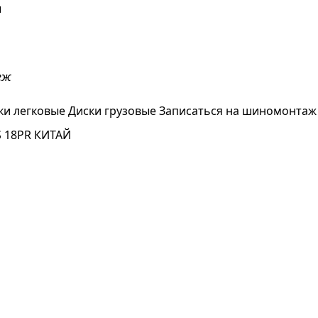
ы
еж
ки легковые
Диски грузовые
Записаться на шиномонтаж
S 18PR КИТАЙ